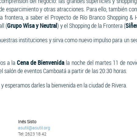
 comprensión del negocio: las grandes superficies y shoppin
de esparcimiento y otras atracciones. Para ello, también co
la frontera, a saber el Proyecto de Río Branco Shopping & H
ll (
Grupo Wisa y Neutral
) y el Shopping de la Frontera (
Siñe
estras instituciones y sirva como nuevo impulso para un sect
dos a la
Cena de Bienvenida
la noche del martes 11 de nov
el salón de eventos Camboatá a partir de las 20:30 horas.
y esperamos darles la bienvenida en la ciudad de Rivera.
Inés Sisto
asutil@asutil.org
Tel:
2623 18 42