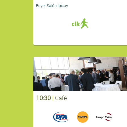
Foyer Salón Ibicuy
10:30
|
Café