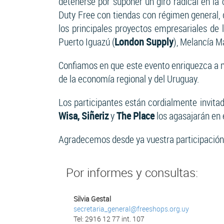
detenerse por suponer un giro radical en la
Duty Free con tiendas con régimen general, 
los principales proyectos empresariales de 
Puerto Iguazú (
London Supply
), Melancía Ma
Confiamos en que este evento enriquezca a nu
de la economía regional y del Uruguay.
Los participantes están cordialmente invita
Wisa, Siñeriz
y
The Place
los agasajarán en 
Agradecemos desde ya vuestra participación 
Por informes y consultas:
Silvia Gestal
secretaria_general@freeshops.org.uy
Tel:
2916 12 77 int. 107